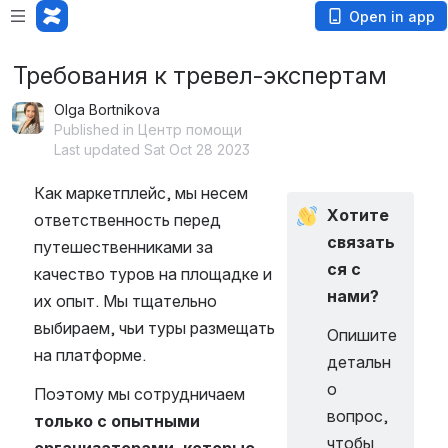
Open in app
Требования к тревел-экспертам
Olga Bortnikova
Published in Центр помощи
Last updated Sat Oct 28 2023
Как маркетплейс, мы несем 
Хотите 
ответственность перед 
связать
путешественниками за 
ся с 
качество туров на площадке и 
нами?
их опыт. Мы тщательно 
выбираем, чьи туры размещать 
Опишите 
на платформе.
детальн
о 
Поэтому мы сотрудничаем 
вопрос, 
только с опытными 
чтобы 