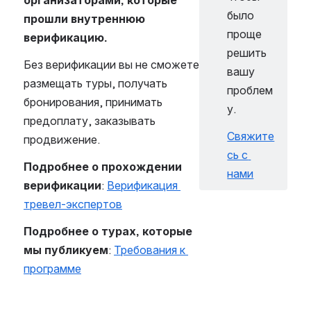
организаторами, которые 
было 
прошли внутреннюю 
проще 
верификацию.
решить 
Без верификации вы не сможете 
вашу 
размещать туры, получать 
проблем
бронирования, принимать 
у.
предоплату, заказывать 
Свяжите
продвижение.
сь с 
Подробнее о прохождении 
нами
верификации
: 
Верификация 
тревел-экспертов
Подробнее о турах, которые 
мы публикуем
: 
Требования к 
программе